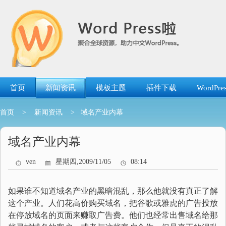
跳
转
到
内
容
首页
新闻资讯
模板主题
插件下载
WordP
首页
>
新闻资讯
> 域名产业内幕
域名产业内幕
ven
星期四,2009/11/05
08:14
如果谁不知道域名产业的黑暗混乱，那么他就没有真正了解
这个产业。人们花高价购买域名，把谷歌或雅虎的广告投放
在停放域名的页面来赚取广告费。他们也经常出售域名给那