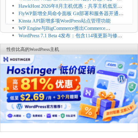
持REST API、MCP与AI代理
HawkHost 2026年8月主机优惠：共享主机低至
$2.61/月，高性能主机同步折扣
FlyWP新增全局命令面板 Git部署和服务器开通更
方便
Kinsta API新增多项WordPress站点管理功能
WP Engine与BigCommerce推出Commerce
Connect：WordPress商店可保留前台体验并扩展电
WordPress 7.1 Beta 4发布：包含114项更新与修
商能力
复，仅建议在测试环境体验
性价比高的WordPress主机