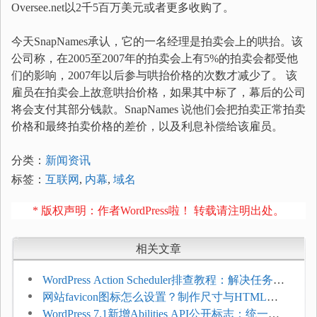
Oversee.net以2千5百万美元或者更多收购了。
今天SnapNames承认，它的一名经理是拍卖会上的哄抬。该
公司称，在2005至2007年的拍卖会上有5%的拍卖会都受他
们的影响，2007年以后参与哄抬价格的次数才减少了。 该
雇员在拍卖会上故意哄抬价格，如果其中标了，幕后的公司
将会支付其部分钱款。SnapNames 说他们会把拍卖正常拍卖
价格和最终拍卖价格的差价，以及利息补偿给该雇员。
分类：
新闻资讯
标签：
互联网
,
内幕
,
域名
* 版权声明：作者WordPress啦！ 转载请注明出处。
相关文章
WordPress Action Scheduler排查教程：解决任务积
压和订单延迟
网站favicon图标怎么设置？制作尺寸与HTML添
加方法
WordPress 7.1新增Abilities API公开标志：统一支