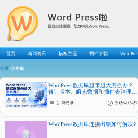
跳
转
到
内
容
首页
新闻资讯
模板主题
插件下载
WordP
首页
>数据库
WordPress数据库越来越大怎么办？
修订版本、瞬态数据和插件表清理方
法
分
2026-07-27
新闻资讯
类
目
录
WordPress数据库连接出错如何解决?