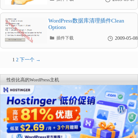
类
目
录
WordPress数据库清理插件Clean
Options
分
2009-05-08
插件下载
类
目
录
文
1
2
下一个 →
章
导
性价比高的WordPress主机
航