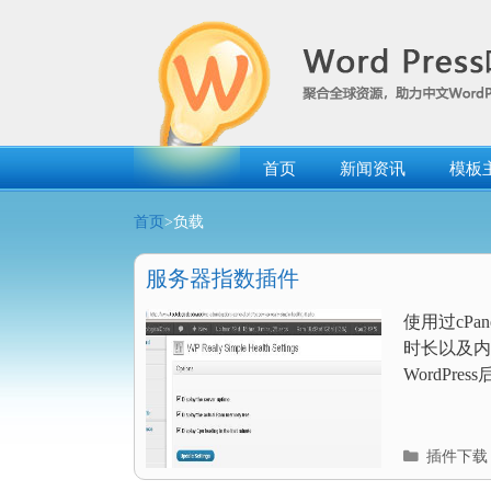
跳
转
到
内
容
首页
新闻资讯
模板
首页
>负载
服务器指数插件
使用过cP
时长以及内存占
WordPr
分
插件下载
类