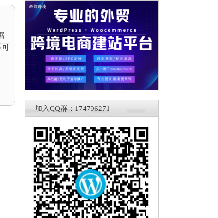
据
不可
，
加入QQ群：174796271