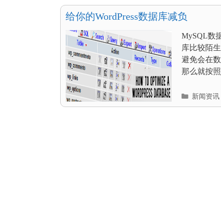
目
录
给你的WordPress数据库减负
MySQL
库比较陌生
避免会在数
那么就按照.
分
新闻资讯
类
目
录