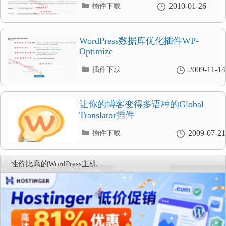
分
2010-01-26
插件下载
类
目
录
WordPress数据库优化插件WP-
Optimize
分
2009-11-14
插件下载
类
目
录
让你的博客变得多语种的Global
Translator插件
分
2009-07-21
插件下载
类
目
录
性价比高的WordPress主机