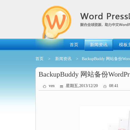
跳
转
到
内
容
首页
新闻资讯
模板
首页
>
新闻资讯
> BackupBuddy 网站备份Word
BackupBuddy 网站备份WordP
ven
星期五,2013/12/20
08:41