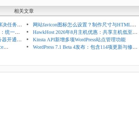
相关文章
教程：解决任务积
网站favicon图标怎么设置？制作尺寸与HTML添
开标志：统一支
加方法
HawkHost 2026年8月主机优惠：共享主机低至
服务器开通更
$2.61/月，高性能主机同步折扣
Kinsta API新增多项WordPress站点管理功能
ce
WordPress 7.1 Beta 4发布：包含114项更新与修
台体验并扩展电
复，仅建议在测试环境体验