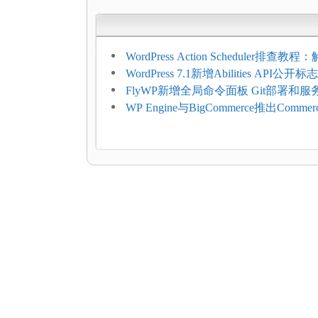
WordPress Action Scheduler排查
压和订单延迟
WordPress 7.1新增Abilities API公
持REST API、MCP与AI代理
FlyWP新增全局命令面板 Git部署和
方便
WP Engine与BigCommerce推出Commer
Connect：WordPress商店可保留前
商能力