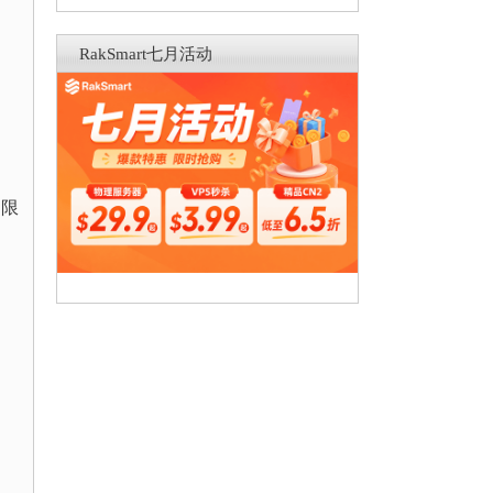
RakSmart七月活动
定限