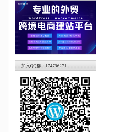
加入QQ群：174796271