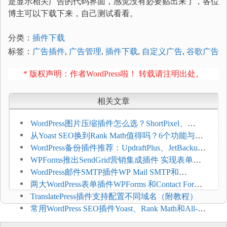
是显示相关广告的代码界面，感觉没有必要贴出来了，各位
博主可以下载下来，自己测试看看。
分类：
插件下载
标签：
广告插件
,
广告管理
,
插件下载
,
自定义广告
,
谷歌广告
* 版权声明：作者WordPress啦！ 转载请注明出处。
相关文章
WordPress图片压缩插件怎么选？ShortPixel、
Imagify、Smush和EWWW全面对比
从Yoast SEO换到Rank Math值得吗？6个功能与切
换前检查清单
WordPress备份插件推荐：UpdraftPlus、JetBackup
和主机自动备份等方案
WPForms推出SendGrid营销集成插件 实现表单联
系人自动同步
WordPress邮件SMTP插件WP Mail SMTP和
FluentSMT对比评测
两大WordPress表单插件WPForms 和Contact Form 7
哪个好
TranslatePress插件支持配置不同域名（附教程）
常用WordPress SEO插件Yoast、Rank Math和All-in-
One SEO对比分析