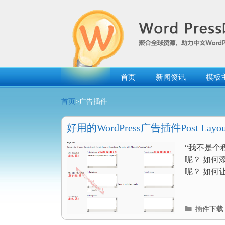
跳
转
到
内
容
首页
新闻资讯
模板
首页
>广告插件
好用的WordPress广告插件Post Layou
“我不是个程
呢？ 如何添
呢？ 如何让
分
插件下载
类