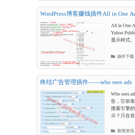
目
录
WordPress博客赚钱插件All in One Ads
All in O
Yahoo P
显示样式。如
分
插件下载
类
目
录
终结广告管理插件——who sees ads
Who se
告，它依靠
搜索引擎的
示？只在首
分
新闻资讯