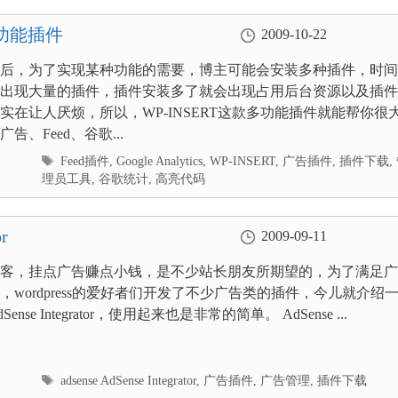
多功能插件
2009-10-22
后，为了实现某种功能的需要，博主可能会安装多种插件，时间
出现大量的插件，插件安装多了就会出现占用后台资源以及插件
实在让人厌烦，所以，WP-INSERT这款多功能插件就能帮你很
告、Feed、谷歌...
标
Feed插件
,
Google Analytics
,
WP-INSERT
,
广告插件
,
插件下载
,
签
理员工具
,
谷歌统计
,
高亮代码
r
2009-09-11
客，挂点广告赚点小钱，是不少站长朋友所期望的，为了满足广
，wordpress的爱好者们开发了不少广告类的插件，今儿就介绍
ense Integrator，使用起来也是非常的简单。 AdSense ...
标
adsense AdSense Integrator
,
广告插件
,
广告管理
,
插件下载
签