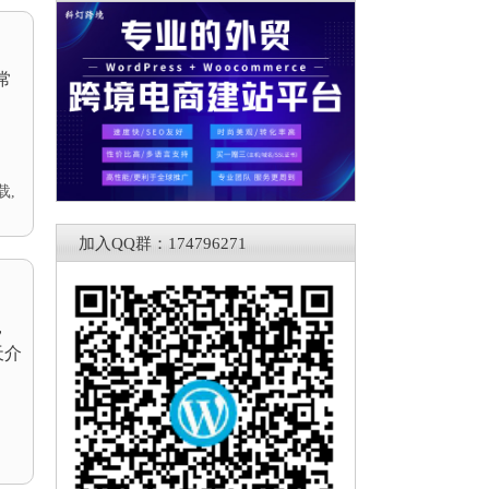
常
载
,
加入QQ群：174796271
，
天介