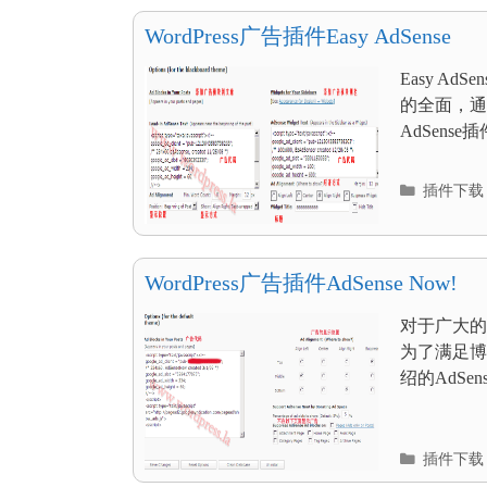
目
录
WordPress广告插件Easy AdSense
Easy 
的全面，通
AdSens
分
插件下载
类
目
录
WordPress广告插件AdSense Now!
对于广大的W
为了满足博
绍的AdSe
分
插件下载
类