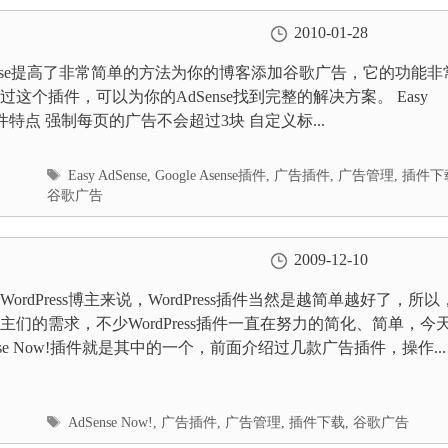
2010-01-28
AdSense提高了非常简单的方法为你的博客添加谷歌广告，它的功能非
过这个插件，可以为你的AdSense找到完整的解决方案。 Easy
e插件特点 强制每页的广告不会超过3块 自定义标...
标
Easy AdSense
,
Google Asense插件
,
广告插件
,
广告管理
,
插件下
签
谷歌广告
2009-12-10
ordPress博主来说，WordPress插件当然是越简单越好了，所以
主们的需求，不少WordPress插件一直在努力的简化、简单，今
nse Now!插件就是其中的一个，前面介绍过几款广告插件，操作...
标
AdSense Now!
,
广告插件
,
广告管理
,
插件下载
,
谷歌广告
签