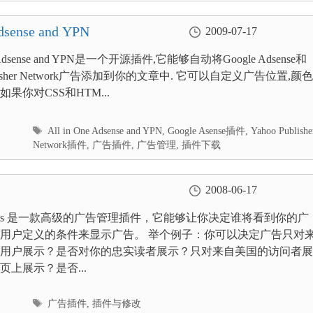
ense and YPN
2009-07-17
ne Adsense and YPN是一个开源插件,它能够自动将Google Adsense和
ublisher Network广告添加到你的文章中. 它可以自定义广告位置,颜
果你对CSS和HTM...
标
All in One Adsense and YPN
,
Google Asense插件
,
Yahoo Publishe
签
Network插件
,
广告插件
,
广告管理
,
插件下载
2008-06-17
es ads 是一款高级的广告管理插件，它能够让你决定谁将看到你的广
用户定义的条件来显示广告。 举个例子：你可以决定广告只对
用户展示？是否对你的忠实读者展示？只对来自美国的访问者展
页上展示？是否...
标
广告插件
,
插件与修改