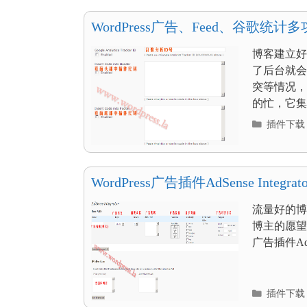
目
录
WordPress广告、Feed、谷歌统计
博客建立好
了后台就会
突等情况，
的忙，它集广
分
插件下载
类
目
录
WordPress广告插件AdSense Integrato
流量好的博
博主的愿望
广告插件AdS
分
插件下载
类