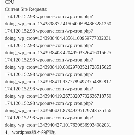
CPU
Current Site Requests:
174.120.152.98 wpcourse.com /wp-cron.php?
doing_wp_cron=1343898872.41504096984863281250
174.120.152.98 wpcourse.com /wp-cron.php?
doing_wp_cron=1343938404.43561100959777832031
174.120.152.98 wpcourse.com /wp-cron.php?
doing_wp_cron=1343938408.42049503326416015625
174.120.152.98 wpcourse.com /wp-cron.php?
doing_wp_cron=1343938410.08629703521728515625
174.120.152.98 wpcourse.com /wp-cron.php?
doing_wp_cron=1343938411.93777894973754882812
174.120.152.98 wpcourse.com /wp-cron.php?
doing_wp_cron=1343940419.26733207702636718750
174.120.152.98 wpcourse.com /wp-cron.php?
doing_wp_cron=1343940421.87949395179748535156
174.120.152.98 wpcourse.com /wp-cron.php?
doing_wp_cron=1343940427.10176396369934082031
4、wordpress版本的问题