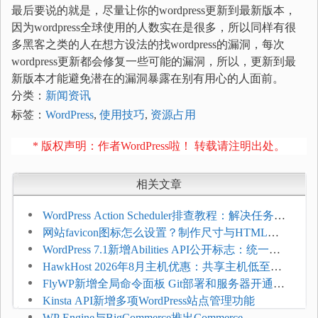
最后要说的就是，尽量让你的wordpress更新到最新版本，
因为wordpress全球使用的人数实在是很多，所以同样有很
多黑客之类的人在想方设法的找wordpress的漏洞，每次
wordpress更新都会修复一些可能的漏洞，所以，更新到最
新版本才能避免潜在的漏洞暴露在别有用心的人面前。
分类：
新闻资讯
标签：
WordPress
,
使用技巧
,
资源占用
* 版权声明：作者WordPress啦！ 转载请注明出处。
相关文章
WordPress Action Scheduler排查教程：解决任务积
压和订单延迟
网站favicon图标怎么设置？制作尺寸与HTML添
加方法
WordPress 7.1新增Abilities API公开标志：统一支
持REST API、MCP与AI代理
HawkHost 2026年8月主机优惠：共享主机低至
$2.61/月，高性能主机同步折扣
FlyWP新增全局命令面板 Git部署和服务器开通更
方便
Kinsta API新增多项WordPress站点管理功能
WP Engine与BigCommerce推出Commerce