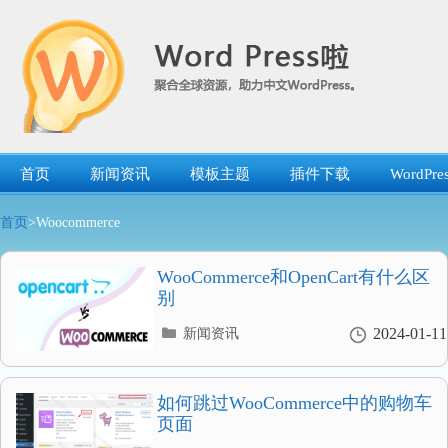
跳
转
到
内
容
首页
新闻资讯
模板主题
插件下载
WordP
首页
>Woocommerce
WooCommerce和OpenCart有什么区
别
分
2024-01-11
新闻资讯
类
目
录
如何跳过WooCommerce中的购物车
页面