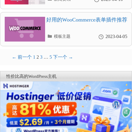
类
目
录
好用的WooCommerce表单插件推荐
分
2023-04-05
模板主题
类
目
录
文
← 前一个
1
2
3
…
5
下一个 →
章
导
性价比高的WordPress主机
航