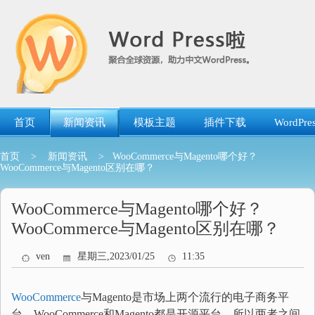
跳
转
到
内
容
首页
新闻资讯
模板主题
插件下载
WordP
首页
>
新闻资讯
> WooCommerce与Magento哪个好？
WooCommerce与Magento区别在哪？
WooCommerce与Magento哪个好？
WooCommerce与Magento区别在哪？
ven
星期三,2023/01/25
11:35
WooCommerce
与Magento是市场上两个流行的电子商务平
台，WooCommerce和Magento都是开源平台，所以两者之间