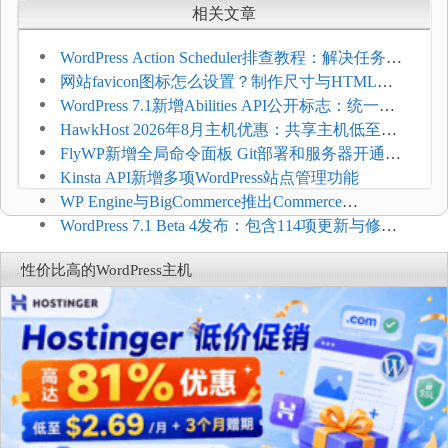
相关文章
WordPress Action Scheduler排查教程：解决任务积
压和订单延迟
网站favicon图标怎么设置？制作尺寸与HTML添
加方法
WordPress 7.1新增Abilities API公开标志：统一支
持REST API、MCP与AI代理
HawkHost 2026年8月主机优惠：共享主机低至
$2.61/月，高性能主机同步折扣
FlyWP新增全局命令面板 Git部署和服务器开通更
方便
Kinsta API新增多项WordPress站点管理功能
WP Engine与BigCommerce推出Commerce
Connect：WordPress商店可保留前台体验并扩展电
WordPress 7.1 Beta 4发布：包含114项更新与修
商能力
复，仅建议在测试环境体验
性价比高的WordPress主机