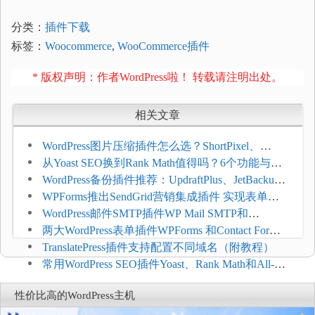
分类：
插件下载
标签：
Woocommerce
,
WooCommerce插件
* 版权声明：作者WordPress啦！ 转载请注明出处。
相关文章
WordPress图片压缩插件怎么选？ShortPixel、
Imagify、Smush和EWWW全面对比
从Yoast SEO换到Rank Math值得吗？6个功能与切
换前检查清单
WordPress备份插件推荐：UpdraftPlus、JetBackup
和主机自动备份等方案
WPForms推出SendGrid营销集成插件 实现表单联
系人自动同步
WordPress邮件SMTP插件WP Mail SMTP和
FluentSMT对比评测
两大WordPress表单插件WPForms 和Contact Form 7
哪个好
TranslatePress插件支持配置不同域名（附教程）
常用WordPress SEO插件Yoast、Rank Math和All-in-
One SEO对比分析
性价比高的WordPress主机