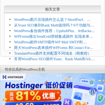
相关文章
WordPress图片压缩插件怎么选？ShortPixel、
Imagify、Smush和EWWW全面对比
从Yoast SEO换到Rank Math值得吗？6个功能与切
换前检查清单
WordPress备份插件推荐：UpdraftPlus、JetBackup
和主机自动备份等方案
WPForms推出SendGrid营销集成插件 实现表单联
系人自动同步
WordPress邮件SMTP插件WP Mail SMTP和
FluentSMT对比评测
两大WordPress表单插件WPForms 和Contact Form 7
哪个好
TranslatePress插件支持配置不同域名（附教程）
常用WordPress SEO插件Yoast、Rank Math和All-in-
One SEO对比分析
性价比高的WordPress主机