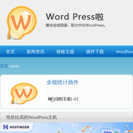
跳
转
到
内
容
首页
新闻资讯
模板主题
插件下载
WordP
首页
>posts
全能统计插件
分
2011-11-01
插件下载
类
目
录
性价比高的WordPress主机