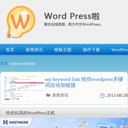
跳
转
到
内
容
首页
新闻资讯
模板主题
插件下载
WordP
首页
>wpkeywordlink
wp keyword link 给你wordpress关键
词自动加链接
分
2013-08-28
新闻资讯
类
目
录
性价比高的WordPress主机