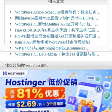
相关文章
WordPress Action Scheduler排查教程：解决任务积
压和订单延迟
网站favicon图标怎么设置？制作尺寸与HTML添
加方法
WordPress 7.1新增Abilities API公开标志：统一支
持REST API、MCP与AI代理
HawkHost 2026年8月主机优惠：共享主机低至
$2.61/月，高性能主机同步折扣
FlyWP新增全局命令面板 Git部署和服务器开通更
方便
Kinsta API新增多项WordPress站点管理功能
WP Engine与BigCommerce推出Commerce
Connect：WordPress商店可保留前台体验并扩展电
WordPress 7.1 Beta 4发布：包含114项更新与修
商能力
复，仅建议在测试环境体验
性价比高的WordPress主机