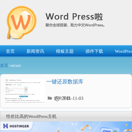
跳
转
到
内
容
首页
新闻资讯
模板主题
插件下载
WordP
首页
>secure
一键还原数据库
分
2011-11-03
插件下载
类
目
录
性价比高的WordPress主机