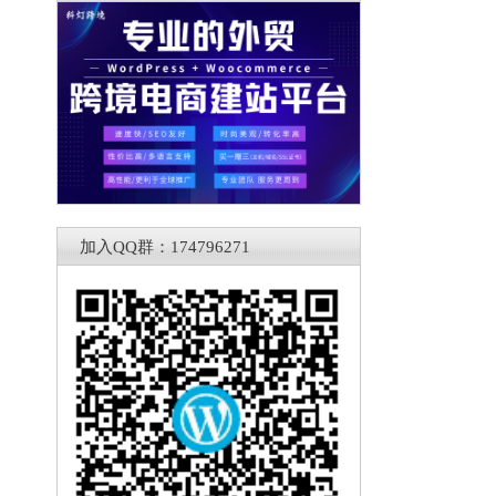
加入QQ群：174796271