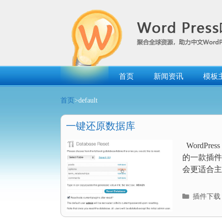
跳
转
到
内
容
首页
新闻资讯
模板
首页
>default
一键还原数据库
WordPre
的一款插件
会更适合主
分
插件下载
类
目