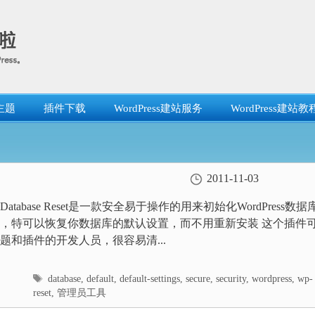
主题
插件下载
WordPress建站服务
WordPress建站教
2011-11-03
ss Database Reset是一款安全易于操作的用来初始化WordPress数据
，特可以恢复你数据库的默认设置，而不用重新安装 这个插件
题和插件的开发人员，很容易清...
标
database
,
default
,
default-settings
,
secure
,
security
,
wordpress
,
wp-
签
reset
,
管理员工具