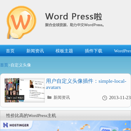
跳
转
到
内
容
首页
新闻资讯
模板主题
插件下载
WordP
首页
>自定义头像
用户自定义头像插件：simple-local-
avatars
分
2013-11-23
新闻资讯
类
目
录
性价比高的WordPress主机