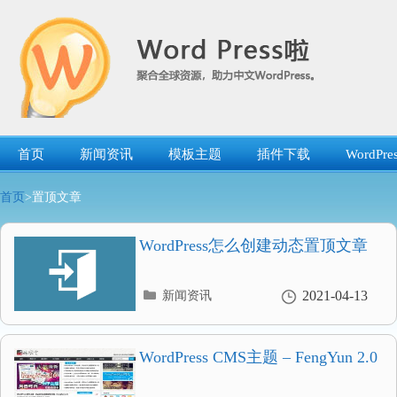
跳
转
到
内
容
首页
新闻资讯
模板主题
插件下载
WordP
首页
>置顶文章
WordPress怎么创建动态置顶文章
分
2021-04-13
新闻资讯
类
目
录
WordPress CMS主题 – FengYun 2.0