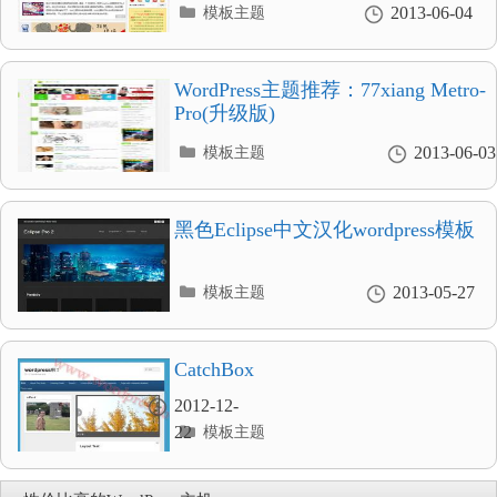
分
2013-06-04
模板主题
类
目
录
WordPress主题推荐：77xiang Metro-
Pro(升级版)
分
2013-06-03
模板主题
类
目
录
黑色Eclipse中文汉化wordpress模板
分
2013-05-27
模板主题
类
目
录
CatchBox
2012-12-
分
22
模板主题
类
目