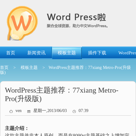
跳
转
到
内
容
首页
新闻资讯
模板主题
插件下载
WordP
首页
>
模板主题
> WordPress主题推荐：77xiang Metro-Pro(升级
版)
WordPress主题推荐：77xiang Metro-
Pro(升级版)
ven
星期一,2013/06/03
07:39
主题介绍：
这款主题并非本人原创，而是在8090st主题基础之上增加完