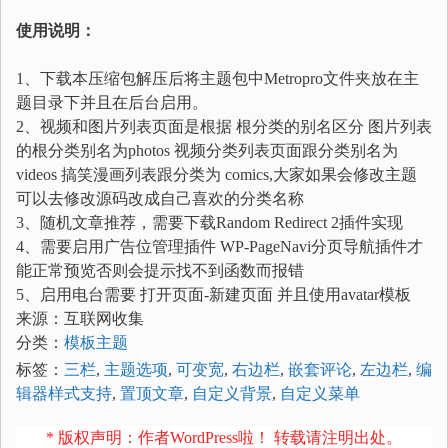
使用说明：
1、下载本压缩包解压后将主题包中Metropro文件夹放在主
题目录下并且在后台启用。
2、视频和图片列表页面是根据 根分类的别名区分 图片列表
的根分类别名为photos 视频分类列表页面跟分类别名为
videos 搞笑漫画列表跟分类为 comics,大家如果会修改主题
可以去修改源码改成自己喜欢的分类名称
3、随机文章推荐，需要下载Random Redirect 2插件实现
4、需要启用广告位管理插件 WP-PageNavi分页导航插件才
能正常预览否则会提示找不到函数而报错
5、启用电台需要 打开页面-新建页面 并且使用avatar模板
来源：互联网收集
分类：
模板主题
标签：
三栏
,
主题选项
,
可变宽
,
右边栏
,
嵌套评论
,
左边栏
,
编
辑器样式支持
,
置顶文章
,
自定义背景
,
自定义菜单
* 版权声明：作者WordPress啦！ 转载请注明出处。