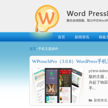
跳
转
到
内
容
首页
新闻资讯
模板
首页
>手机主题插件
WPtouchPro（3.0.8）WordPres
p{text
版的主题，
兴起了响应
手...
分
新闻资讯
类