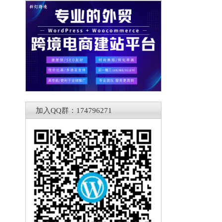
加入QQ群：174796271