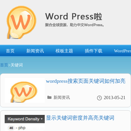
跳
转
到
内
容
首页
新闻资讯
模板主题
插件下载
WordP
首页
>关键词
wordpress搜索页面关键词如何加亮
分
2013-05-21
新闻资讯
类
目
录
显示关键词密度并高亮关键词