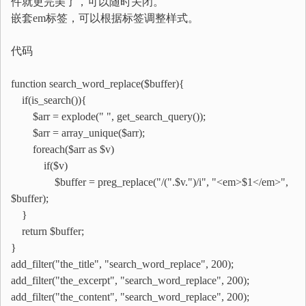
件就更完美了，可以随时关闭。
嵌套em标签，可以根据标签调整样式。
代码
function search_word_replace($buffer){
if(is_search()){
$arr = explode(" ", get_search_query());
$arr = array_unique($arr);
foreach($arr as $v)
if($v)
$buffer = preg_replace("/(".$v.")/i", "<em>$1</em>",
$buffer);
}
return $buffer;
}
add_filter("the_title", "search_word_replace", 200);
add_filter("the_excerpt", "search_word_replace", 200);
add_filter("the_content", "search_word_replace", 200);