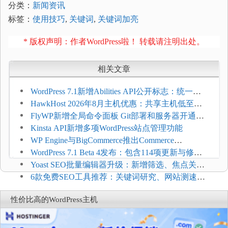
分类：
新闻资讯
标签：
使用技巧
,
关键词
,
关键词加亮
* 版权声明：作者WordPress啦！ 转载请注明出处。
相关文章
WordPress 7.1新增Abilities API公开标志：统一支
持REST API、MCP与AI代理
HawkHost 2026年8月主机优惠：共享主机低至
$2.61/月，高性能主机同步折扣
FlyWP新增全局命令面板 Git部署和服务器开通更
方便
Kinsta API新增多项WordPress站点管理功能
WP Engine与BigCommerce推出Commerce
Connect：WordPress商店可保留前台体验并扩展电
WordPress 7.1 Beta 4发布：包含114项更新与修
商能力
复，仅建议在测试环境体验
Yoast SEO批量编辑器升级：新增筛选、焦点关键
词与AI元数据草稿
6款免费SEO工具推荐：关键词研究、网站测速与
AI可见度检查
性价比高的WordPress主机