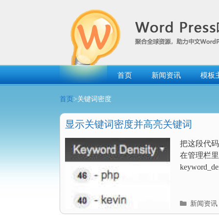
跳
转
到
内
容
首页
新闻资讯
模板
首页
>关键词密度
显示关键词密度并高亮关键词
把这段代码复
在管理栏里面
keyword_dens
分
新闻资讯
类