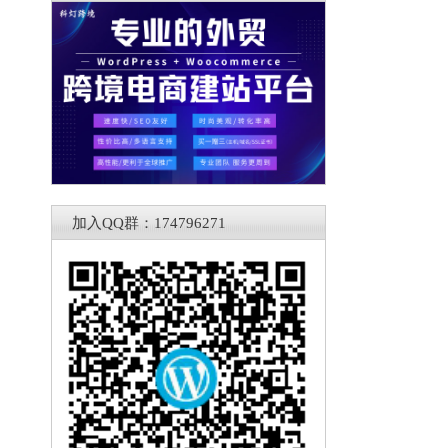
加入QQ群：174796271