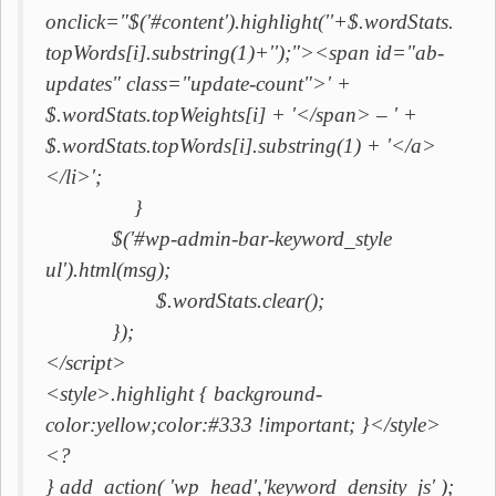
onclick="$('#content').highlight(''+$.wordStats.
topWords[i].substring(1)+'');"><span id="ab-
updates" class="update-count">' +
$.wordStats.topWeights[i] + '</span> – ' +
$.wordStats.topWords[i].substring(1) + '</a>
</li>';
}
$('#wp-admin-bar-keyword_style
ul').html(msg);
$.wordStats.clear();
});
</script>
<style>.highlight { background-
color:yellow;color:#333 !important; }</style>
<?
} add_action( 'wp_head','keyword_density_js' );