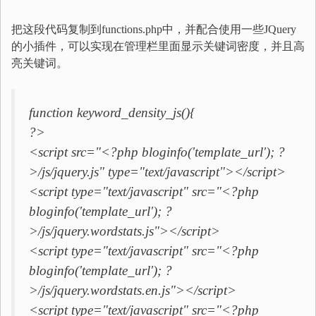
把这段代码复制到functions.php中，并配合使用一些JQuery
的小插件，可以实现在管理栏里面显示关键词密度，并且高
亮关键词。
function keyword_density_js(){
?>
<script src="<?php bloginfo('template_url'); ?
>/js/jquery.js" type="text/javascript"></script>
<script type="text/javascript" src="<?php
bloginfo('template_url'); ?
>/js/jquery.wordstats.js"></script>
<script type="text/javascript" src="<?php
bloginfo('template_url'); ?
>/js/jquery.wordstats.en.js"></script>
<script type="text/javascript" src="<?php