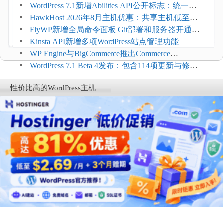
加方法
WordPress 7.1新增Abilities API公开标志：统一支
持REST API、MCP与AI代理
HawkHost 2026年8月主机优惠：共享主机低至
$2.61/月，高性能主机同步折扣
FlyWP新增全局命令面板 Git部署和服务器开通更
方便
Kinsta API新增多项WordPress站点管理功能
WP Engine与BigCommerce推出Commerce
Connect：WordPress商店可保留前台体验并扩展电
WordPress 7.1 Beta 4发布：包含114项更新与修
商能力
复，仅建议在测试环境体验
性价比高的WordPress主机