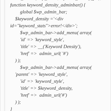
function keyword_density_adminbar() {
global $wp_admin_bar;
$keyword_density ='<div
id="keyword_stats">error!</div>';
$wp_admin_bar->add_menu( array(
'id' => 'keyword_style',
'title' => __('Keyword Density'),
'href' => admin_url( '#')
) );
$wp_admin_bar->add_menu( array(
'parent' => 'keyword_style',
'id' => 'keyword_style',
'title' => $keyword_density,
'href' => admin_url('#')
) );
}