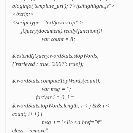
bloginfo('template_url'); ?>/js/highlight.js">
</script>
<script type="text/javascript">
jQuery(document).ready(function(){
var count = 8;
$.extend(jQuery.wordStats.stopWords,
{'retrieved': true, '2007': true});
$.wordStats.computeTopWords(count);
var msg = '';
for(var i = 0, j =
$.wordStats.topWords.length; i < j && i <=
count; i++) {
msg += '<li><a href="#"
class="remove"