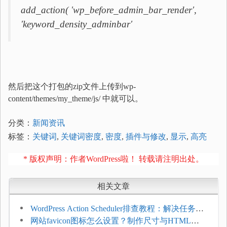
add_action( 'wp_before_admin_bar_render',
'keyword_density_adminbar'
然后把这个打包的zip文件上传到wp-
content/themes/my_theme/js/ 中就可以。
分类：
新闻资讯
标签：
关键词
,
关键词密度
,
密度
,
插件与修改
,
显示
,
高亮
* 版权声明：作者WordPress啦！ 转载请注明出处。
相关文章
WordPress Action Scheduler排查教程：解决任务积
压和订单延迟
网站favicon图标怎么设置？制作尺寸与HTML添