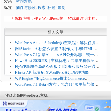
分类：
新闻资讯
标签：
插件与修改
,
搜索
,
标题
,
限制
* 版权声明：作者WordPress啦！ 转载请注明出处。
相关文章
WordPress Action Scheduler排查教程：解决任务积
压和订单延迟
网站favicon图标怎么设置？制作尺寸与HTML添
加方法
WordPress 7.1新增Abilities API公开标志：统一支
持REST API、MCP与AI代理
HawkHost 2026年8月主机优惠：共享主机低至
$2.61/月，高性能主机同步折扣
FlyWP新增全局命令面板 Git部署和服务器开通更
方便
Kinsta API新增多项WordPress站点管理功能
WP Engine与BigCommerce推出Commerce
Connect：WordPress商店可保留前台体验并扩展电
WordPress 7.1 Beta 4发布：包含114项更新与修
商能力
复，仅建议在测试环境体验
性价比高的WordPress主机