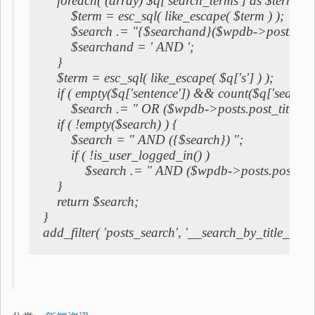
    foreach( (array) $q['search_terms'] as $term ) {

        $term = esc_sql( like_escape( $term ) );

        $search .= "{$searchand}($wpdb->posts.pos
        $searchand = ' AND ';

    }

    $term = esc_sql( like_escape( $q['s'] ) );

    if ( empty($q['sentence']) && count($q['search_
        $search .= " OR ($wpdb->posts.post_title L
    if ( !empty($search) ) {

        $search = " AND ({$search}) ";

        if ( !is_user_logged_in() )

            $search .= " AND ($wpdb->posts.post_pas
    }

    return $search;

}

add_filter( 'posts_search', '__search_by_title_only'