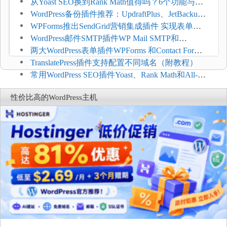
Imagify、Smush和EWWW全面对比
从Yoast SEO换到Rank Math值得吗？6个功能与切
换前检查清单
WordPress备份插件推荐：UpdraftPlus、JetBackup
和主机自动备份等方案
WPForms推出SendGrid营销集成插件 实现表单联
系人自动同步
WordPress邮件SMTP插件WP Mail SMTP和
FluentSMT对比评测
两大WordPress表单插件WPForms 和Contact Form 7
哪个好
TranslatePress插件支持配置不同域名（附教程）
常用WordPress SEO插件Yoast、Rank Math和All-in-
One SEO对比分析
性价比高的WordPress主机