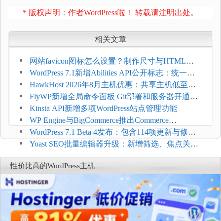
* 版权声明：作者WordPress啦！ 转载请注明出处。
相关文章
网站favicon图标怎么设置？制作尺寸与HTML添
加方法
WordPress 7.1新增Abilities API公开标志：统一支
持REST API、MCP与AI代理
HawkHost 2026年8月主机优惠：共享主机低至
$2.61/月，高性能主机同步折扣
FlyWP新增全局命令面板 Git部署和服务器开通更
方便
Kinsta API新增多项WordPress站点管理功能
WP Engine与BigCommerce推出Commerce
Connect：WordPress商店可保留前台体验并扩展电
WordPress 7.1 Beta 4发布：包含114项更新与修
商能力
复，仅建议在测试环境体验
Yoast SEO批量编辑器升级：新增筛选、焦点关键
词与AI元数据草稿
性价比高的WordPress主机