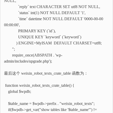
NULL,
`reply` text CHARACTER SET utf8 NOT NULL,
`status` int(1) NOT NULL DEFAULT '1',
`time` datetime NOT NULL DEFAULT '0000-00-00
00:00:00',
PRIMARY KEY (`id`),
UNIQUE KEY `keyword` (`keyword`)
) ENGINE=MyISAM DEFAULT CHARSET=utf8;
";
require_once(ABSPATH . 'wp-
admin/includes/upgrade.php');
最后这个 weixin_robot_texts_crate_table 函数为：
function weixin_robot_texts_crate_table() {
global $wpdb;
$table_name = $wpdb->prefix . "weixin_robot_texts";
if($wpdb->get_var("show tables like '$table_name'") !=