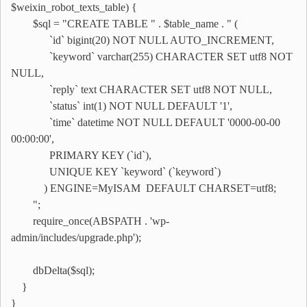
$weixin_robot_texts_table) {
$sql = "CREATE TABLE " . $table_name . " (
`id` bigint(20) NOT NULL AUTO_INCREMENT,
`keyword` varchar(255) CHARACTER SET utf8 NOT
NULL,
`reply` text CHARACTER SET utf8 NOT NULL,
`status` int(1) NOT NULL DEFAULT '1',
`time` datetime NOT NULL DEFAULT '0000-00-00
00:00:00',
PRIMARY KEY (`id`),
UNIQUE KEY `keyword` (`keyword`)
) ENGINE=MyISAM DEFAULT CHARSET=utf8;
";
require_once(ABSPATH . 'wp-
admin/includes/upgrade.php');
dbDelta($sql);
}
}