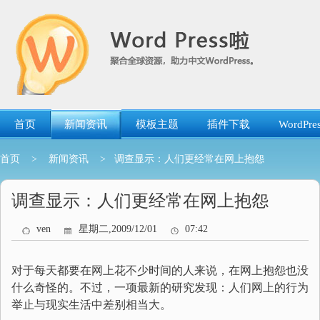
跳
转
到
内
容
首页
新闻资讯
模板主题
插件下载
WordP
首页
>
新闻资讯
> 调查显示：人们更经常在网上抱怨
调查显示：人们更经常在网上抱怨
ven
星期二,2009/12/01
07:42
对于每天都要在网上花不少时间的人来说，在网上抱怨也没
什么奇怪的。不过，一项最新的研究发现：人们网上的行为
举止与现实生活中差别相当大。