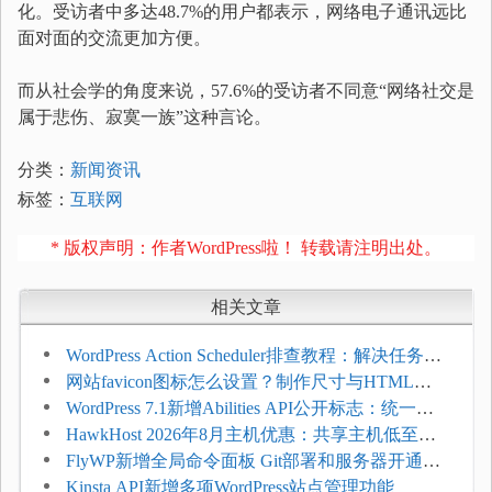
化。受访者中多达48.7%的用户都表示，网络电子通讯远比
面对面的交流更加方便。
而从社会学的角度来说，57.6%的受访者不同意“网络社交是
属于悲伤、寂寞一族”这种言论。
分类：
新闻资讯
标签：
互联网
* 版权声明：作者WordPress啦！ 转载请注明出处。
相关文章
WordPress Action Scheduler排查教程：解决任务积
压和订单延迟
网站favicon图标怎么设置？制作尺寸与HTML添
加方法
WordPress 7.1新增Abilities API公开标志：统一支
持REST API、MCP与AI代理
HawkHost 2026年8月主机优惠：共享主机低至
$2.61/月，高性能主机同步折扣
FlyWP新增全局命令面板 Git部署和服务器开通更
方便
Kinsta API新增多项WordPress站点管理功能