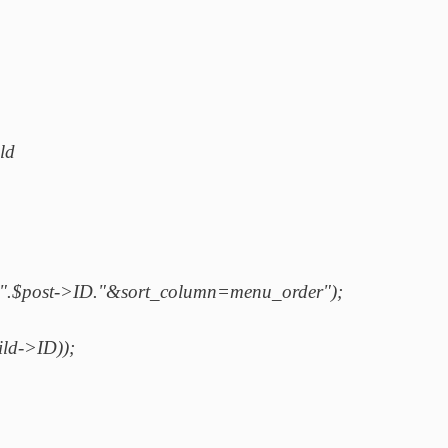
ld
".$post->ID."&sort_column=menu_order");
ild->ID));