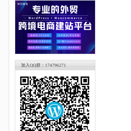
加入QQ群：174796271