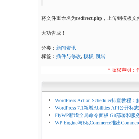
将文件重命名为
redirect.php
，上传到模板文
大功告成！
分类：
新闻资讯
标签：
插件与修改
,
模板
,
跳转
* 版权声明：作
WordPress Action Scheduler排查
压和订单延迟
WordPress 7.1新增Abilities API公
持REST API、MCP与AI代理
FlyWP新增全局命令面板 Git部署和
方便
WP Engine与BigCommerce推出Commer
Connect：WordPress商店可保留前
商能力