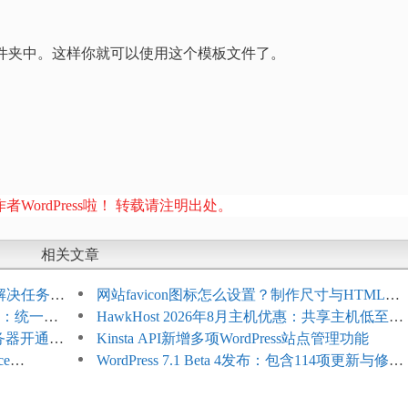
件夹中。这样你就可以使用这个模板文件了。
者WordPress啦！ 转载请注明出处。
相关文章
教程：解决任务积
网站favicon图标怎么设置？制作尺寸与HTML添
开标志：统一支
加方法
HawkHost 2026年8月主机优惠：共享主机低至
服务器开通更
$2.61/月，高性能主机同步折扣
Kinsta API新增多项WordPress站点管理功能
ce
WordPress 7.1 Beta 4发布：包含114项更新与修
台体验并扩展电
复，仅建议在测试环境体验