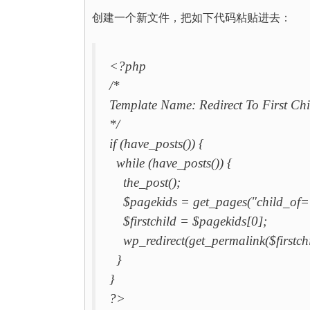
创建一个新文件，把如下代码粘贴进去：
<?php
/*
Template Name: Redirect To First Chi
*/
if (have_posts()) {
while (have_posts()) {
the_post();
$pagekids = get_pages("child_of=
$firstchild = $pagekids[0];
wp_redirect(get_permalink($firstch
}
}
?>