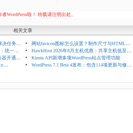
者WordPress啦！ 转载请注明出处。
相关文章
教程：解决任务积
网站favicon图标怎么设置？制作尺寸与HTML添
开标志：统一支
加方法
HawkHost 2026年8月主机优惠：共享主机低至
服务器开通更
$2.61/月，高性能主机同步折扣
Kinsta API新增多项WordPress站点管理功能
ce
WordPress 7.1 Beta 4发布：包含114项更新与修
台体验并扩展电
复，仅建议在测试环境体验