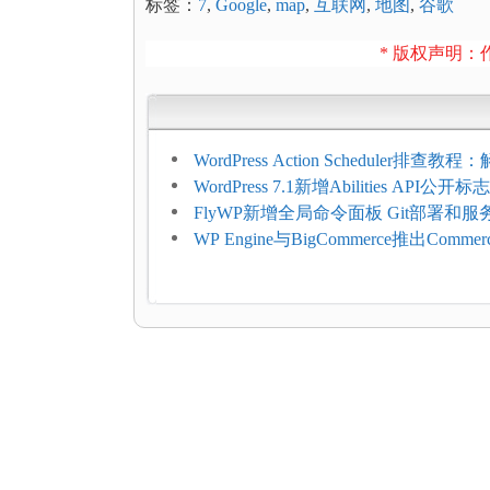
标签：
7
,
Google
,
map
,
互联网
,
地图
,
谷歌
* 版权声明：作
WordPress Action Scheduler排查
压和订单延迟
WordPress 7.1新增Abilities API公
持REST API、MCP与AI代理
FlyWP新增全局命令面板 Git部署和
方便
WP Engine与BigCommerce推出Commer
Connect：WordPress商店可保留前
商能力