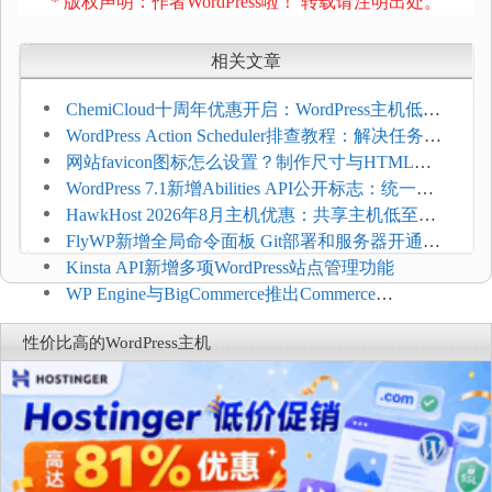
* 版权声明：作者WordPress啦！ 转载请注明出处。
相关文章
ChemiCloud十周年优惠开启：WordPress主机低至
$1.49/月，最高88%折扣并赠免费域名迁移
WordPress Action Scheduler排查教程：解决任务积
压和订单延迟
网站favicon图标怎么设置？制作尺寸与HTML添
加方法
WordPress 7.1新增Abilities API公开标志：统一支
持REST API、MCP与AI代理
HawkHost 2026年8月主机优惠：共享主机低至
$2.61/月，高性能主机同步折扣
FlyWP新增全局命令面板 Git部署和服务器开通更
方便
Kinsta API新增多项WordPress站点管理功能
WP Engine与BigCommerce推出Commerce
Connect：WordPress商店可保留前台体验并扩展电
性价比高的WordPress主机
商能力