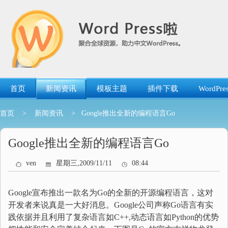
跳
转
到
内
容
首页
新闻资讯
模板主题
插件下载
WordP
首页
>
新闻资讯
> Google推出全新的编程语言Go
Google推出全新的编程语言Go
ven
星期三,2009/11/11
08:44
Google宣布推出一款名为Go的全新的开源编程语言，这对
开发者来说真是一大好消息。Google公司声称Go语言有实
践依据并且利用了复杂语言如C++,动态语言如Python的优势