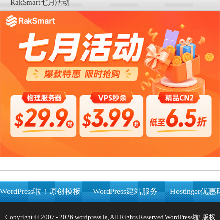
RakSmart七月活动
WordPress啦！原创模板
WordPress建站服务
Hostinger优惠
Copyright © 2007 - 2026 wordpress.la, All Rights Reserved WordPress啦! 版权