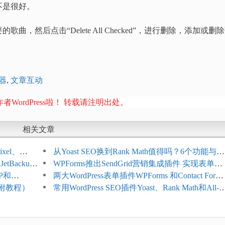
不是很好。
然后点击“Delete All Checked”，进行删除，添加或删
器
,
文章互动
者WordPress啦！ 转载请注明出处。
相关文章
xel、
从Yoast SEO换到Rank Math值得吗？6个功能与切
etBackup
换前检查清单
WPForms推出SendGrid营销集成插件 实现表单联
TP和
系人自动同步
两大WordPress表单插件WPForms 和Contact Form 
名（附教程）
哪个好
常用WordPress SEO插件Yoast、Rank Math和All-in
One SEO对比分析