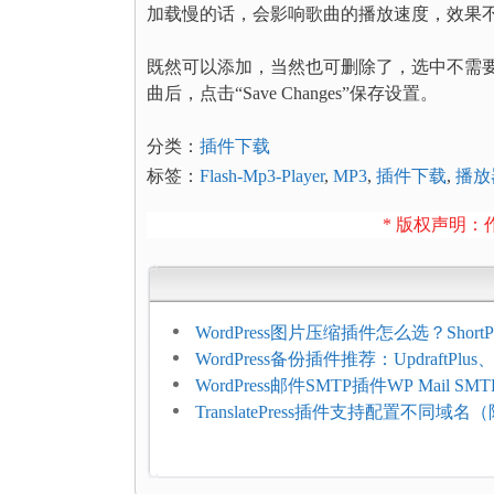
加载慢的话，会影响歌曲的播放速度，效果
既然可以添加，当然也可删除了，选中不需要的歌曲，
曲后，点击“Save Changes”保存设置。
分类：
插件下载
标签：
Flash-Mp3-Player
,
MP3
,
插件下载
,
播放
* 版权声明：作
WordPress图片压缩插件怎么选？ShortPi
Imagify、Smush和EWWW全面对比
WordPress备份插件推荐：UpdraftPlus、J
和主机自动备份等方案
WordPress邮件SMTP插件WP Mail SM
FluentSMT对比评测
TranslatePress插件支持配置不同域