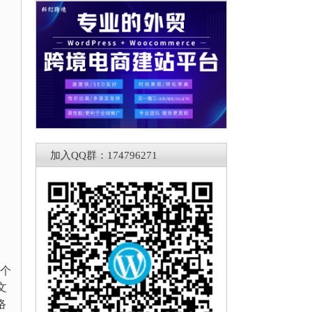
加入QQ群：174796271
一个
文
络