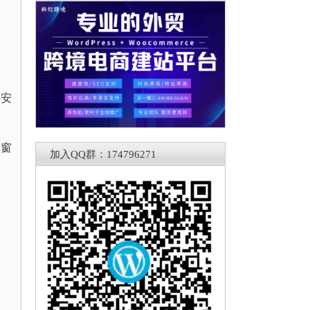
要安
盖窗
加入QQ群：174796271