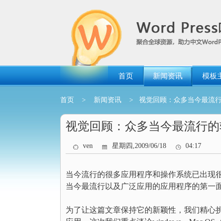
跳
转
到
内
容
首页
新闻资讯
模板
首页
>
新闻资讯
> 视觉回顾：众多当今最流
视觉回顾：众多当今最流行的
ven
星期四,2009/06/18
04:17
当今流行的很多应用程序和操作系统已出现很
当今最流行以及广泛应用的应用程序的第一
为了让这篇文章保持它的新颖性，我们精心