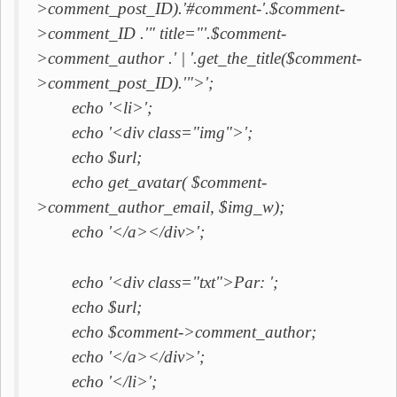
>comment_post_ID).'#comment-'.$comment-
>comment_ID .'" title="'.$comment-
>comment_author .' | '.get_the_title($comment-
>comment_post_ID).'">';
echo '<li>';
echo '<div class="img">';
echo $url;
echo get_avatar( $comment-
>comment_author_email, $img_w);
echo '</a></div>';
echo '<div class="txt">Par: ';
echo $url;
echo $comment->comment_author;
echo '</a></div>';
echo '</li>';