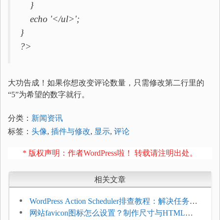
}
echo '</ul>';
}
?>
大功告成！如果你想改变评论数量，只需修改第二行里的
“5”为希望的数字就行。
分类：
新闻资讯
标签：
头像
,
插件与修改
,
显示
,
评论
* 版权声明：作者WordPress啦！ 转载请注明出处。
相关文章
WordPress Action Scheduler排查教程：解决任务积
压和订单延迟
网站favicon图标怎么设置？制作尺寸与HTML添