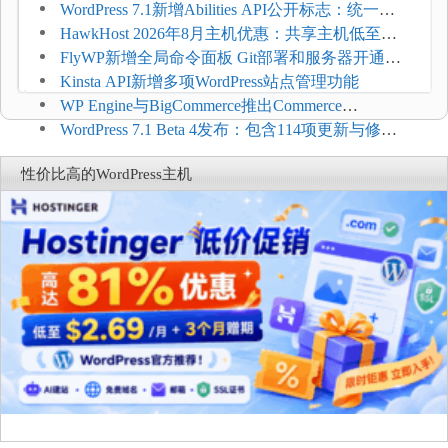
加方法
WordPress 7.1新增Abilities API公开标志：统一支
持REST API、MCP与AI代理
HawkHost 2026年8月主机优惠：共享主机低至
$2.61/月，高性能主机同步折扣
FlyWP新增全局命令面板 Git部署和服务器开通更
方便
Kinsta API新增多项WordPress站点管理功能
WP Engine与BigCommerce推出Commerce
Connect：WordPress商店可保留前台体验并扩展电
WordPress 7.1 Beta 4发布：包含114项更新与修
商能力
复，仅建议在测试环境体验
性价比高的WordPress主机