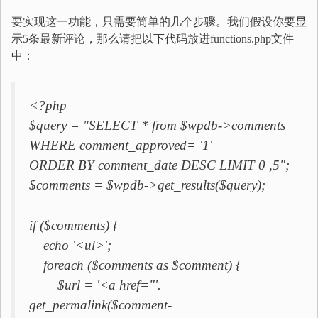
要实现这一功能，只需要简单的几个步骤。我们假设你要显
示5条最新评论，那么请把以下代码放进functions.php文件
中：
<?php
$query = "SELECT * from $wpdb->comments
WHERE comment_approved= '1'
ORDER BY comment_date DESC LIMIT 0 ,5";
$comments = $wpdb->get_results($query);
if ($comments) {
echo '<ul>';
foreach ($comments as $comment) {
$url = '<a href="'.
get_permalink($comment-