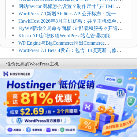
压和订单延迟
网站favicon图标怎么设置？制作尺寸与HTML添
加方法
WordPress 7.1新增Abilities API公开标志：统一支
持REST API、MCP与AI代理
HawkHost 2026年8月主机优惠：共享主机低至
$2.61/月，高性能主机同步折扣
FlyWP新增全局命令面板 Git部署和服务器开通更
方便
Kinsta API新增多项WordPress站点管理功能
WP Engine与BigCommerce推出Commerce
Connect：WordPress商店可保留前台体验并扩展电
WordPress 7.1 Beta 4发布：包含114项更新与修
商能力
复，仅建议在测试环境体验
性价比高的WordPress主机