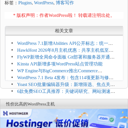
标签：
Plugins
,
WordPress
,
博客写作
* 版权声明：作者WordPress啦！ 转载请注明出处。
相关文章
WordPress 7.1新增Abilities API公开标志：统一支
持REST API、MCP与AI代理
HawkHost 2026年8月主机优惠：共享主机低至
$2.61/月，高性能主机同步折扣
FlyWP新增全局命令面板 Git部署和服务器开通更
方便
Kinsta API新增多项WordPress站点管理功能
WP Engine与BigCommerce推出Commerce
Connect：WordPress商店可保留前台体验并扩展电
WordPress 7.1 Beta 4发布：包含114项更新与修
商能力
复，仅建议在测试环境体验
Yoast SEO批量编辑器升级：新增筛选、焦点关键
词与AI元数据草稿
6款免费SEO工具推荐：关键词研究、网站测速与
AI可见度检查
性价比高的WordPress主机