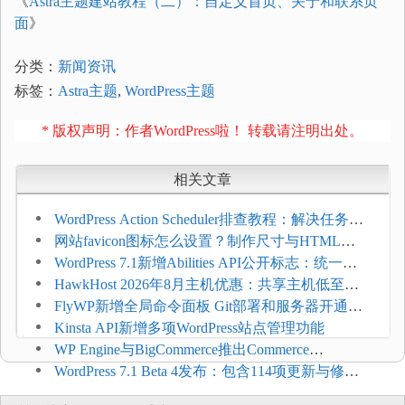
《
Astra主题建站教程（二）：自定义首页、关于和联系页
面
》
分类：
新闻资讯
标签：
Astra主题
,
WordPress主题
* 版权声明：作者WordPress啦！ 转载请注明出处。
相关文章
WordPress Action Scheduler排查教程：解决任务积
压和订单延迟
网站favicon图标怎么设置？制作尺寸与HTML添
加方法
WordPress 7.1新增Abilities API公开标志：统一支
持REST API、MCP与AI代理
HawkHost 2026年8月主机优惠：共享主机低至
$2.61/月，高性能主机同步折扣
FlyWP新增全局命令面板 Git部署和服务器开通更
方便
Kinsta API新增多项WordPress站点管理功能
WP Engine与BigCommerce推出Commerce
Connect：WordPress商店可保留前台体验并扩展电
WordPress 7.1 Beta 4发布：包含114项更新与修
商能力
复，仅建议在测试环境体验