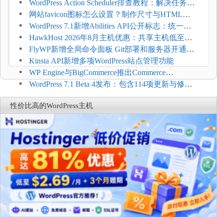
WordPress Action Scheduler排查教程：解决任务积
压和订单延迟
网站favicon图标怎么设置？制作尺寸与HTML添
加方法
WordPress 7.1新增Abilities API公开标志：统一支
持REST API、MCP与AI代理
HawkHost 2026年8月主机优惠：共享主机低至
$2.61/月，高性能主机同步折扣
FlyWP新增全局命令面板 Git部署和服务器开通更
方便
Kinsta API新增多项WordPress站点管理功能
WP Engine与BigCommerce推出Commerce
Connect：WordPress商店可保留前台体验并扩展电
WordPress 7.1 Beta 4发布：包含114项更新与修
商能力
复，仅建议在测试环境体验
性价比高的WordPress主机