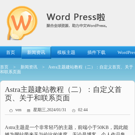
跳
转
到
内
容
首页
新闻资讯
模板主题
插件下载
WordP
首页
>
新闻资讯
> Astra主题建站教程（二）：自定义首页、关于
和联系页面
Astra主题建站教程（二）：自定义首
页、关于和联系页面
ven
星期三,2024/01/31
02:44
Astra主题是一个非常轻巧的主题，前端小于50KB，因此能
够为网站带来无与伦比的速度。无论是博客、个人作品集、