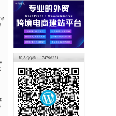
简单
是
加入QQ群：174796271
来
定
其
选