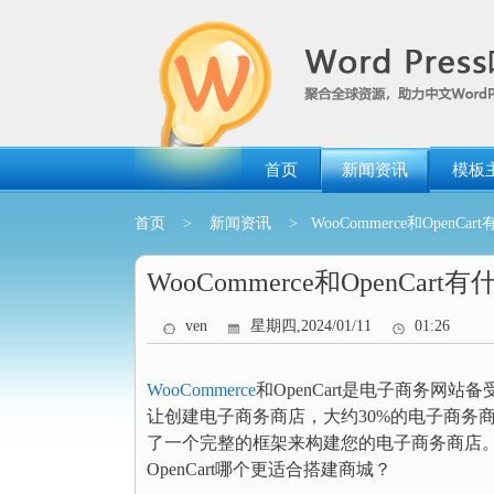
跳
转
到
内
容
首页
新闻资讯
模板
首页
>
新闻资讯
> WooCommerce和OpenCa
WooCommerce和OpenCart
ven
星期四,2024/01/11
01:26
WooCommerce
和OpenCart是电子商务网站备
让创建电子商务商店，大约30%的电子商务商店是
了一个完整的框架来构建您的电子商务商店。那么WooC
OpenCart哪个更适合搭建商城？