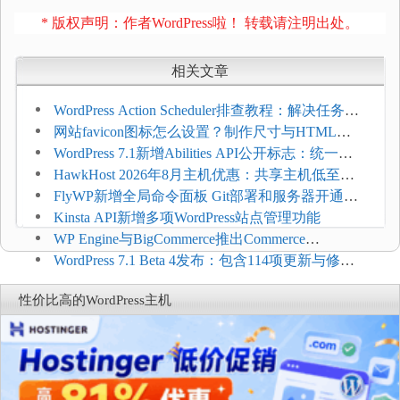
* 版权声明：作者WordPress啦！ 转载请注明出处。
相关文章
WordPress Action Scheduler排查教程：解决任务积
压和订单延迟
网站favicon图标怎么设置？制作尺寸与HTML添
加方法
WordPress 7.1新增Abilities API公开标志：统一支
持REST API、MCP与AI代理
HawkHost 2026年8月主机优惠：共享主机低至
$2.61/月，高性能主机同步折扣
FlyWP新增全局命令面板 Git部署和服务器开通更
方便
Kinsta API新增多项WordPress站点管理功能
WP Engine与BigCommerce推出Commerce
Connect：WordPress商店可保留前台体验并扩展电
WordPress 7.1 Beta 4发布：包含114项更新与修
商能力
复，仅建议在测试环境体验
性价比高的WordPress主机