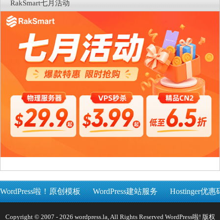
RakSmart七月活动
WordPress啦！原创模板
WordPress建站服务
Hostinger优惠
Copyright © 2007 - 2026 wordpress.la, All Rights Reserved WordPress啦! 版权