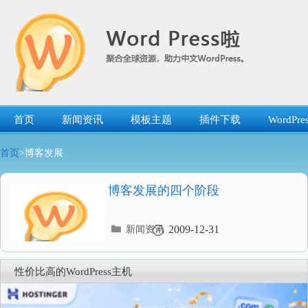
跳
转
到
内
容
首页
新闻资讯
模板主题
插件下载
WordP
首页
>博客发展
博客发展的四个阶段
分
2009-12-31
新闻资讯
类
目
录
性价比高的WordPress主机