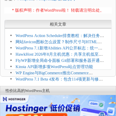
* 版权声明：作者WordPress啦！ 转载请注明出处。
相关文章
WordPress Action Scheduler排查教程：解决任务积
压和订单延迟
网站favicon图标怎么设置？制作尺寸与HTML添
加方法
WordPress 7.1新增Abilities API公开标志：统一支
持REST API、MCP与AI代理
HawkHost 2026年8月主机优惠：共享主机低至
$2.61/月，高性能主机同步折扣
FlyWP新增全局命令面板 Git部署和服务器开通更
方便
Kinsta API新增多项WordPress站点管理功能
WP Engine与BigCommerce推出Commerce
Connect：WordPress商店可保留前台体验并扩展电
WordPress 7.1 Beta 4发布：包含114项更新与修
商能力
复，仅建议在测试环境体验
性价比高的WordPress主机