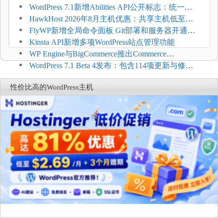
加方法
WordPress 7.1新增Abilities API公开标志：统一支
持REST API、MCP与AI代理
HawkHost 2026年8月主机优惠：共享主机低至
$2.61/月，高性能主机同步折扣
FlyWP新增全局命令面板 Git部署和服务器开通更
方便
Kinsta API新增多项WordPress站点管理功能
WP Engine与BigCommerce推出Commerce
Connect：WordPress商店可保留前台体验并扩展电
WordPress 7.1 Beta 4发布：包含114项更新与修
商能力
复，仅建议在测试环境体验
性价比高的WordPress主机