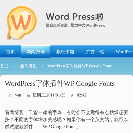
跳
转
到
内
容
首页
新闻资讯
模板主题
插件下载
WordP
首页
>
新闻资讯
> WordPress字体插件WP Google Fonts
WordPress字体插件WP Google Fonts
ven
星期二,2011/01/25
02:42
看着博客上千篇一律的字体，有时会不会觉得有点枯燥想要
换个不同的字体增加美感呢？如果你有一个英文站，就可以
试试这款插件——WP Google Fonts。