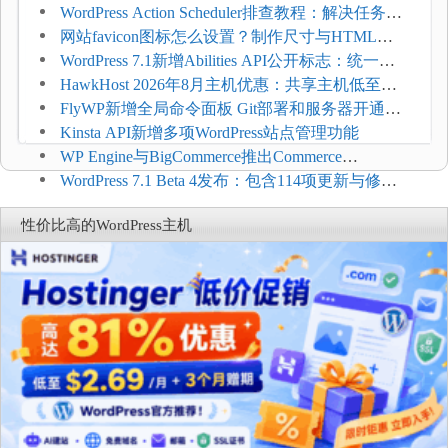
WordPress Action Scheduler排查教程：解决任务积
压和订单延迟
网站favicon图标怎么设置？制作尺寸与HTML添
加方法
WordPress 7.1新增Abilities API公开标志：统一支
持REST API、MCP与AI代理
HawkHost 2026年8月主机优惠：共享主机低至
$2.61/月，高性能主机同步折扣
FlyWP新增全局命令面板 Git部署和服务器开通更
方便
Kinsta API新增多项WordPress站点管理功能
WP Engine与BigCommerce推出Commerce
Connect：WordPress商店可保留前台体验并扩展电
WordPress 7.1 Beta 4发布：包含114项更新与修
商能力
复，仅建议在测试环境体验
性价比高的WordPress主机