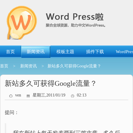
跳
转
到
内
容
首页
新闻资讯
模板主题
插件下载
WordP
首页
>
新闻资讯
> 新站多久可获得Google流量？
新站多久可获得Google流量？
ven
星期三,2011/01/19
02:13
提问：