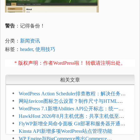
警告
：记得备份！
分类：
新闻资讯
标签：
header
,
使用技巧
* 版权声明：作者WordPress啦！ 转载请注明出处。
相关文章
WordPress Action Scheduler排查教程：解决任务积
压和订单延迟
网站favicon图标怎么设置？制作尺寸与HTML添
加方法
WordPress 7.1新增Abilities API公开标志：统一支
持REST API、MCP与AI代理
HawkHost 2026年8月主机优惠：共享主机低至
$2.61/月，高性能主机同步折扣
FlyWP新增全局命令面板 Git部署和服务器开通更
方便
Kinsta API新增多项WordPress站点管理功能
WP Engine与BigCommerce推出Commerce