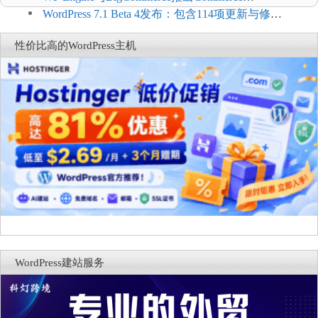
Connect：WordPress商店可保留前台体验并扩展电
WordPress 7.1 Beta 4发布：包含114项更新与修
商能力
复，仅建议在测试环境体验
性价比高的WordPress主机
WordPress建站服务