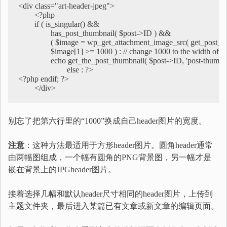
<div class="art-header-jpeg">

	<?php

	if ( is_singular() &&

		has_post_thumbnail( $post->ID ) &&

		( $image = wp_get_attachment_image_src( get_post_thumbnail_id( $post->ID ), 'post-thumbnail' ) ) &&

		$image[1] >= 1000 ) : // change 1000 to the width of your header

		echo get_the_post_thumbnail( $post->ID, 'post-thumbnail' );

			else : ?>

<?php endif; ?>

	</div>
别忘了把第六行里的“1000”换成自己header图片的宽度。
注意
：这种方法最适用于方形header图片。圆角header通常
由两幅图组成，一个幅有圆角的PNG背景图，另一幅才是
嵌在背景上的JPGheader图片。
接着选择几幅和默认header尺寸相同的header图片，上传到
主题文件夹，最后进入某篇已有文章或新文章的编辑页面。