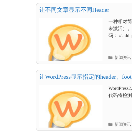
录
让不同文章显示不同Header
一种相对简单
未激活）。打
码： // add p
分
新闻资讯
类
目
录
让WordPress显示指定的header、foote
WordPre
代码将检测读者
分
新闻资讯
类