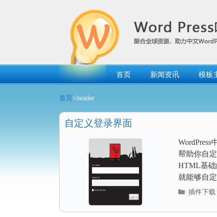
跳
转
到
内
容
首页
新闻资讯
模板
首页
>header
自定义登录界面
WordP
帮助你自定
HTML基
就能够自定义
分
插件下载
类
目