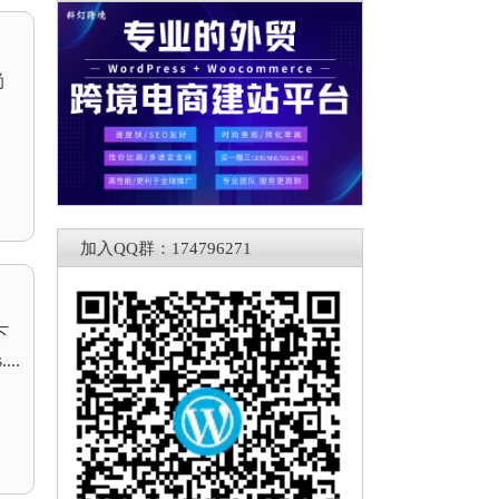
尚
加入QQ群：174796271
下
..