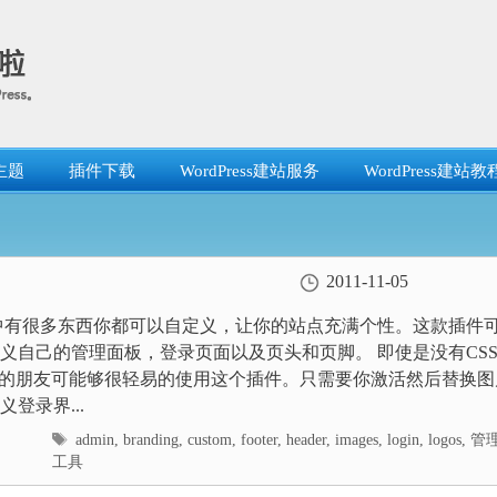
主题
插件下载
WordPress建站服务
WordPress建站教
2011-11-05
ress中有很多东西你都可以自定义，让你的站点充满个性。这款插件
义自己的管理面板，登录页面以及页头和页脚。 即使是没有CS
础的朋友可能够很轻易的使用这个插件。只需要你激活然后替换图
登录界...
标
admin
,
branding
,
custom
,
footer
,
header
,
images
,
login
,
logos
,
管
签
工具