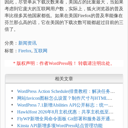
因此，尽管单从下载次数来看，美国占的比重最大，当如果
考虑到它庞大的互联网用户数，实际上，狐火浏览器的普及
率比很多其他国家都低。如果在美国Firefox的普及率能像在
芬兰那么高的话，它在美国的下载次数可能都超过目前的三
倍了。
分类：
新闻资讯
标签：
Firefox
,
互联网
* 版权声明：作者WordPress啦！ 转载请注明出处。
相关文章
WordPress Action Scheduler排查教程：解决任务积
压和订单延迟
网站favicon图标怎么设置？制作尺寸与HTML添
加方法
WordPress 7.1新增Abilities API公开标志：统一支
持REST API、MCP与AI代理
HawkHost 2026年8月主机优惠：共享主机低至
$2.61/月，高性能主机同步折扣
FlyWP新增全局命令面板 Git部署和服务器开通更
方便
Kinsta API新增多项WordPress站点管理功能