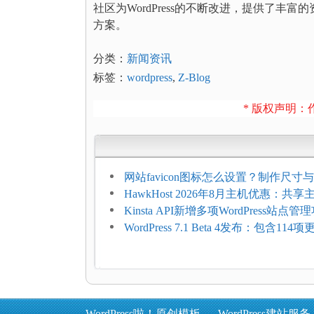
社区为WordPress的不断改进，提供了
方案。
分类：
新闻资讯
标签：
wordpress
,
Z-Blog
* 版权声明：作
网站favicon图标怎么设置？制作尺寸与
加方法
HawkHost 2026年8月主机优惠：共
$2.61/月，高性能主机同步折扣
Kinsta API新增多项WordPress站点管
WordPress 7.1 Beta 4发布：包含11
复，仅建议在测试环境体验
WordPress啦！原创模板
WordPress建站服务