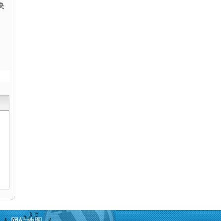
决
电
网站地图