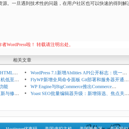
丰富的资源。一旦遇到技术性的问题，在用户社区也可以快速的得到解
者WordPress啦！ 转载请注明出处。
相关文章
HTML添
WordPress 7.1新增Abilities API公开标志：统一支
享主机低至
持REST API、MCP与AI代理
FlyWP新增全局命令面板 Git部署和服务器开通更
理功能
方便
WP Engine与BigCommerce推出Commerce
4项更新与修
Connect：WordPress商店可保留前台体验并扩展
Yoast SEO批量编辑器升级：新增筛选、焦点关键
商能力
词与AI元数据草稿
Hostinger优惠码
美国虚拟主机
美国服务器
关于我们