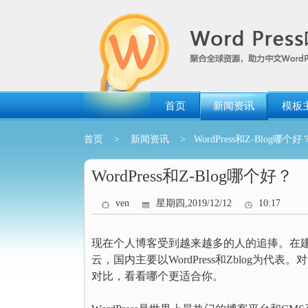
跳
转
到
内
容
首页
新闻资讯
模板
首页
>
新闻资讯
> WordPress和Z-Blog哪个好
WordPress和Z-Blog哪个好？
ven
星期四,2019/12/12
10:17
现在个人博客受到越来越多的人的追捧。在
云，国内主要以WordPress和Zblog为代表
对比，看看哪个更适合你。