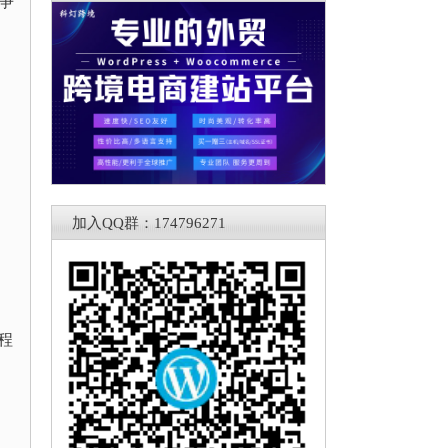
竞争
加入QQ群：174796271
站程