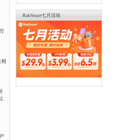
RakSmart七月活动
万
是相
，
标
以
户